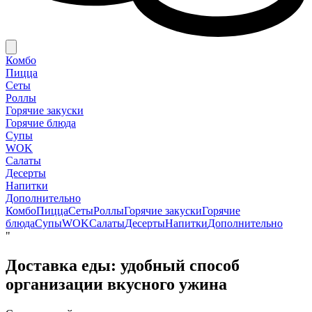
Комбо
Пицца
Сеты
Роллы
Горячие закуски
Горячие блюда
Супы
WOK
Салаты
Десерты
Напитки
Дополнительно
Комбо
Пицца
Сеты
Роллы
Горячие закуски
Горячие
блюда
Супы
WOK
Салаты
Десерты
Напитки
Дополнительно
"
Доставка еды: удобный способ
организации вкусного ужина