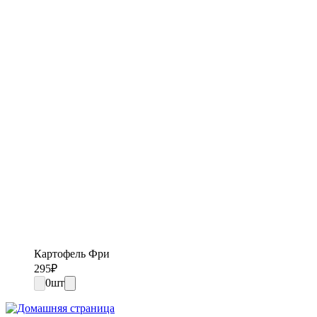
Картофель Фри
295
₽
0
шт