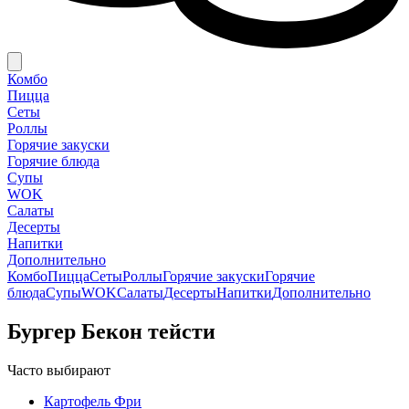
Комбо
Пицца
Сеты
Роллы
Горячие закуски
Горячие блюда
Супы
WOK
Салаты
Десерты
Напитки
Дополнительно
Комбо
Пицца
Сеты
Роллы
Горячие закуски
Горячие
блюда
Супы
WOK
Салаты
Десерты
Напитки
Дополнительно
Бургер Бекон тейсти
Часто выбирают
Картофель Фри