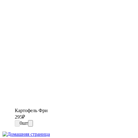
Картофель Фри
295
₽
0
шт