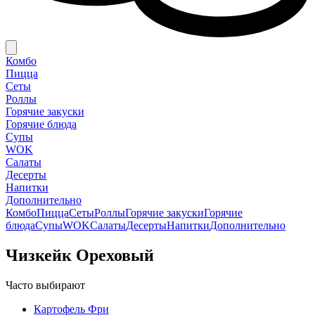
Комбо
Пицца
Сеты
Роллы
Горячие закуски
Горячие блюда
Супы
WOK
Салаты
Десерты
Напитки
Дополнительно
Комбо
Пицца
Сеты
Роллы
Горячие закуски
Горячие
блюда
Супы
WOK
Салаты
Десерты
Напитки
Дополнительно
Чизкейк Ореховый
Часто выбирают
Картофель Фри