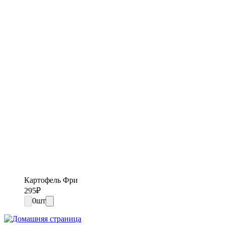
Картофель Фри
295
₽
0
шт