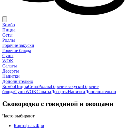
Комбо
Пицца
Сеты
Роллы
Горячие закуски
Горячие блюда
Супы
WOK
Салаты
Десерты
Напитки
Дополнительно
Комбо
Пицца
Сеты
Роллы
Горячие закуски
Горячие
блюда
Супы
WOK
Салаты
Десерты
Напитки
Дополнительно
Сковородка с говядиной и овощами
Часто выбирают
Картофель Фри