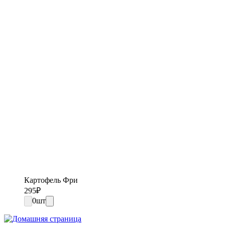
Картофель Фри
295
₽
0
шт