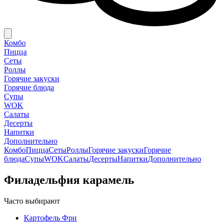
Комбо
Пицца
Сеты
Роллы
Горячие закуски
Горячие блюда
Супы
WOK
Салаты
Десерты
Напитки
Дополнительно
Комбо
Пицца
Сеты
Роллы
Горячие закуски
Горячие
блюда
Супы
WOK
Салаты
Десерты
Напитки
Дополнительно
Филадельфия карамель
Часто выбирают
Картофель Фри