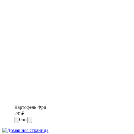
Картофель Фри
295
₽
0
шт