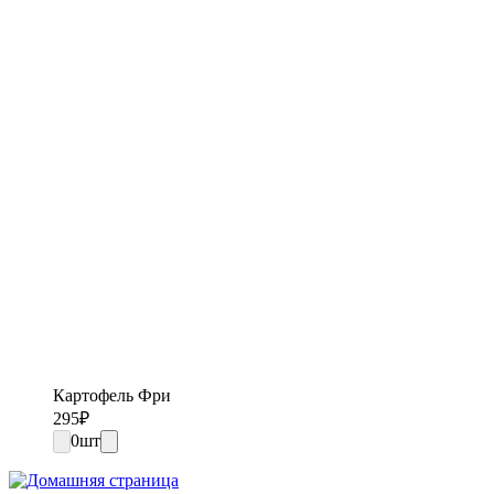
Картофель Фри
295
₽
0
шт