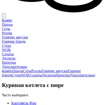
Комбо
Пицца
Сеты
Роллы
Горячие закуски
Горячие блюда
Супы
WOK
Салаты
Десерты
Напитки
Дополнительно
Комбо
Пицца
Сеты
Роллы
Горячие закуски
Горячие
блюда
Супы
WOK
Салаты
Десерты
Напитки
Дополнительно
Куриная котлета с пюре
Часто выбирают
Картофель Фри