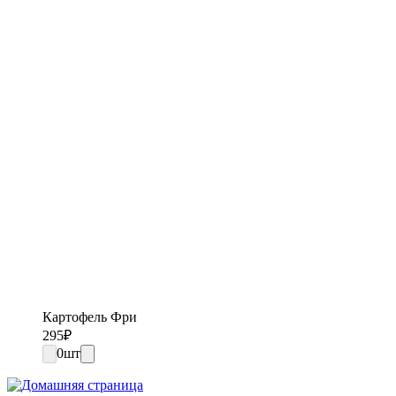
Картофель Фри
295
₽
0
шт